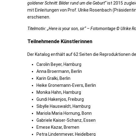
goldener Schnitt: Bilder rund um die Geburt“
ist 2015 zugle
mit Einleitungen von Prof. Ulrike Rosenbach (Präsidenti
erschienen.
Titelmotiv: „Here is your son, sir“ – Fotomontage © Ulrik
Teilnehmende Künstlerinnen
Der Katalog enthält auf 62 Seiten die Reproduktionen d
Carolin Beyer, Hamburg
Anna Broermann, Berlin
Karin Gralki, Berlin
Heike Gronemann-Evers, Berlin
Monika Hahn, Hamburg
Gundi Hakenjos, Freiburg
Sibylle Hauswaldt, Hamburg
Mariola Maria Hornung, Bonn
Gabriele Kaiser-Schanz, Essen
Emese Kazar, Bremen
Petra Lindenmeyer, Heidelberg