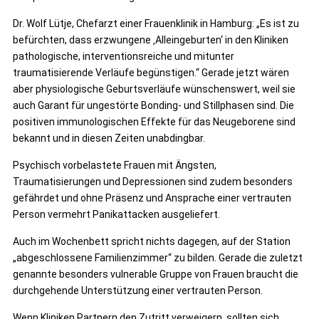
Dr. Wolf Lütje, Chefarzt einer Frauenklinik in Hamburg: „Es ist zu
befürchten, dass erzwungene ‚Alleingeburten‘ in den Kliniken
pathologische, interventionsreiche und mitunter
traumatisierende Verläufe begünstigen.“ Gerade jetzt wären
aber physiologische Geburtsverläufe wünschenswert, weil sie
auch Garant für ungestörte Bonding- und Stillphasen sind. Die
positiven immunologischen Effekte für das Neugeborene sind
bekannt und in diesen Zeiten unabdingbar.
Psychisch vorbelastete Frauen mit Ängsten,
Traumatisierungen und Depressionen sind zudem besonders
gefährdet und ohne Präsenz und Ansprache einer vertrauten
Person vermehrt Panikattacken ausgeliefert.
Auch im Wochenbett spricht nichts dagegen, auf der Station
„abgeschlossene Familienzimmer“ zu bilden. Gerade die zuletzt
genannte besonders vulnerable Gruppe von Frauen braucht die
durchgehende Unterstützung einer vertrauten Person.
Wenn Kliniken Partnern den Zutritt verweigern, sollten sich