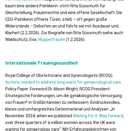
kaum eine andere Politikerin stritt Rita Süssmuth für
Gleichstellung, Frauenrechte und eine offene Gesellschaft. Die
CDU-Politikerin öffnete Türen, stieß – oft gegen große
Widerstände – Debatten an und führte sie mit Ausdauer und
Klarheit (2.2.2026). Zur Biografie von Rita Süssmuth siehe auch
Waldschütz, Eva:
Wupperfrauen
(1.2.2026).
Internationale Frauengesundheit
Royal College of Obstetricians and Gynecologists (RCOG):
Actions needed to address long waits for gynaecological care
.
Policy Paper. Foreword Dr Alison Wright, RCOG President.
Strategische Forderungen, um die gynäkologische Versorgung
von Frauen* in Großbritannien zu verbessern. Eindrucksvolles,
klares und umfangreiches Datenmaterial und Analysen. „In
November 2024, when we published
Waiting For A Way Forward
,
over three quarters of a million women across the UK were
waiting for gynaecology care“. Mit Erfahrungsberichten von