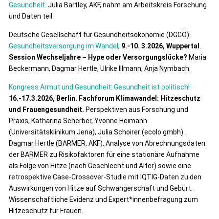
Gesundheit
. Julia Bartley, AKF, nahm am Arbeitskreis Forschung
und Daten teil.
Deutsche Gesellschaft für Gesundheitsökonomie (DGGÖ):
Gesundheitsversorgung im Wandel
,
9.-10. 3.2026, Wuppertal
.
Session Wechseljahre – Hype oder Versorgungslücke?
Maria
Beckermann, Dagmar Hertle, Ulrike Illmann, Anja Nymbach.
Kongress Armut und Gesundheit: Gesundheit ist politisch!
16.-17.3.2026, Berlin. Fachforum Klimawandel: Hitzeschutz
und Frauengesundheit.
Perspektiven aus Forschung und
Praxis, Katharina Scherber, Yvonne Heimann
(Universitätsklinikum Jena), Julia Schoirer (ecolo gmbh).
Dagmar Hertle (BARMER, AKF). Analyse von Abrechnungsdaten
der BARMER zu Risikofaktoren für eine stationäre Aufnahme
als Folge von Hitze (nach Geschlecht und Alter) sowie eine
retrospektive Case-Crossover-Studie mit IQTIG-Daten zu den
Auswirkungen von Hitze auf Schwangerschaft und Geburt.
Wissenschaftliche Evidenz und Expert*innenbefragung zum
Hitzeschutz für Frauen.