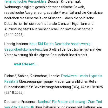
feministischer Perspektive
. Dossier. Kinderarmut,
Wohnungslosigkeit, geschlechtsspezifische Gewalt,
rassistische Ausgrenzung, soziale Prekarität und die Klimakrise
bedrohen die Sicherheit von Millionen – doch die politische
Debatte richtet sich auf nationale Grenzen, Eigentum und
Aufrüstung statt auf menschliche und soziale Sicherheit
(24.11.2025).
Hennig, Korinna:
Neue RKI-Daten. Deutsche haben wenig
Gesundheitskompetenz
. Ein Großteil der Deutschen ist mit der
Verantwortung für die eigene Gesundheit überfordert.
weiterlesen...
Diabaté, Sabine; Kleinschrot, Leonie:
Tradwives – mehr Hype als
Realität?
Überzeugungen junger Frauen zur weiblichen Rolle.
Bundesinstitut für Bevölkerungsforschung (BiB), Aktuell 8/2025
(22.10.2025).
Deutscher Frauenrat:
Nachruf. Für Frauen viel bewegt. Zum Tod
von Rita Süssmuth.
Klug, beharrlich und immer mit Haltung: Wie