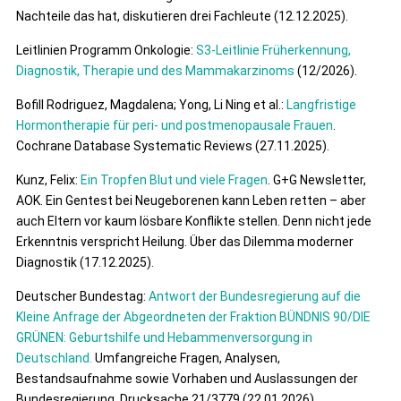
Nachteile das hat, diskutieren drei Fachleute (12.12.2025).
Leitlinien Programm Onkologie:
S3-Leitlinie Früherkennung,
Diagnostik, Therapie und des Mammakarzinoms
(12/2026).
Bofill Rodriguez, Magdalena; Yong, Li Ning et al.:
Langfristige
Hormontherapie für peri‐ und postmenopausale Frauen
.
Cochrane Database Systematic Reviews (27.11.2025).
Kunz, Felix:
Ein Tropfen Blut und viele Fragen
. G+G Newsletter,
AOK. Ein Gentest bei Neugeborenen kann Leben retten – aber
auch Eltern vor kaum lösbare Konflikte stellen. Denn nicht jede
Erkenntnis verspricht Heilung. Über das Dilemma moderner
Diagnostik (17.12.2025).
Deutscher Bundestag:
Antwort der Bundesregierung auf die
Kleine Anfrage der Abgeordneten der Fraktion BÜNDNIS 90/DIE
GRÜNEN: Geburtshilfe und Hebammenversorgung in
Deutschland.
Umfangreiche Fragen, Analysen,
Bestandsaufnahme sowie Vorhaben und Auslassungen der
Bundesregierung. Drucksache 21/3779 (22.01.2026).