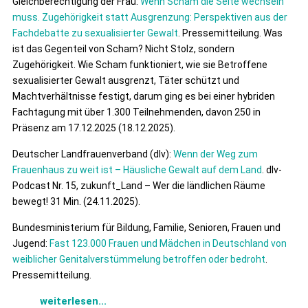
Gleichberechtigung der Frau:
Wenn Scham die Seite wechseln
muss. Zugehörigkeit statt Ausgrenzung: Perspektiven aus der
Fachdebatte zu sexualisierter Gewalt
. Pressemitteilung. Was
ist das Gegenteil von Scham? Nicht Stolz, sondern
Zugehörigkeit. Wie Scham funktioniert, wie sie Betroffene
sexualisierter Gewalt ausgrenzt, Täter schützt und
Machtverhältnisse festigt, darum ging es bei einer hybriden
Fachtagung mit über 1.300 Teilnehmenden, davon 250 in
Präsenz am 17.12.2025 (18.12.2025).
Deutscher Landfrauenverband (dlv):
Wenn der Weg zum
Frauenhaus zu weit ist – Häusliche Gewalt auf dem Land
. dlv-
Podcast Nr. 15, zukunft_Land – Wer die ländlichen Räume
bewegt! 31 Min. (24.11.2025).
Bundesministerium für Bildung, Familie, Senioren, Frauen und
Jugend:
Fast 123.000 Frauen und Mädchen in Deutschland von
weiblicher Genitalverstümmelung betroffen oder bedroht
.
Pressemitteilung.
weiterlesen...