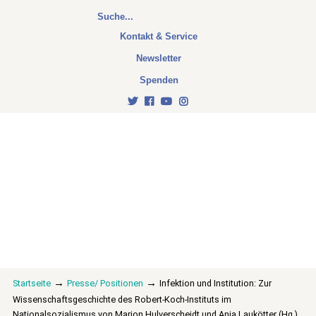
Kontakt & Service
Newsletter
Spenden
→
→
Startseite
Presse/ Positionen
Infektion und Institution: Zur
Wissenschaftsgeschichte des Robert-Koch-Instituts im
Nationalsozialismus von Marion Hulverscheidt und Anja Laukötter (Hg.)