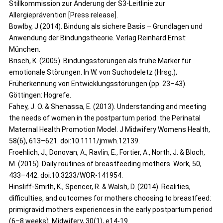
Stillkommission zur Änderung der S3-Leitlinie zur
Allergieprävention [Press release].
Bowlby, J (2014). Bindung als sichere Basis – Grundlagen und
Anwendung der Bindungstheorie. Verlag Reinhard Ernst:
München.
Brisch, K. (2005). Bindungsstörungen als frühe Marker für
emotionale Störungen. In W. von Suchodeletz (Hrsg.),
Früherkennung von Entwicklungsstörungen (pp. 23–43).
Göttingen: Hogrefe.
Fahey, J. O. & Shenassa, E. (2013). Understanding and meeting
the needs of women in the postpartum period: the Perinatal
Maternal Health Promotion Model. J Midwifery Womens Health,
58(6), 613–621. doi:10.1111/jmwh.12139.
Froehlich, J., Donovan, A., Ravlin, E., Fortier, A., North, J. & Bloch,
M. (2015). Daily routines of breastfeeding mothers. Work, 50,
433–442. doi:10.3233/WOR-141954.
Hinsliff-Smith, K., Spencer, R. & Walsh, D. (2014). Realities,
difficulties, and outcomes for mothers choosing to breastfeed:
primigravid mothers experiences in the early postpartum period
(6–8 weeks). Midwifery, 30(1), e14-19.