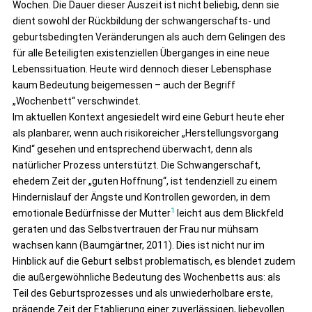
Wochen. Die Dauer dieser Auszeit ist nicht beliebig, denn sie
dient sowohl der Rückbildung der schwangerschafts- und
geburtsbedingten Veränderungen als auch dem Gelingen des
für alle Beteiligten existenziellen Überganges in eine neue
Lebenssituation. Heute wird dennoch dieser Lebensphase
kaum Bedeutung beigemessen – auch der Begriff
„Wochenbett“ verschwindet.
Im aktuellen Kontext angesiedelt wird eine Geburt heute eher
als planbarer, wenn auch risikoreicher „Herstellungsvorgang
Kind“ gesehen und entsprechend überwacht, denn als
natürlicher Prozess unterstützt. Die Schwangerschaft,
ehedem Zeit der „guten Hoffnung“, ist tendenziell zu einem
Hindernislauf der Ängste und Kontrollen geworden, in dem
1
emotionale Bedürfnisse der Mutter
leicht aus dem Blickfeld
geraten und das Selbstvertrauen der Frau nur mühsam
wachsen kann (Baumgärtner, 2011). Dies ist nicht nur im
Hinblick auf die Geburt selbst problematisch, es blendet zudem
die außergewöhnliche Bedeutung des Wochenbetts aus: als
Teil des Geburtsprozesses und als unwiederholbare erste,
prägende Zeit der Etablierung einer zuverlässigen, liebevollen