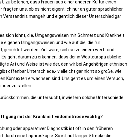
st, zu betonen, dass Frauen aus einer anderen Kultur einen
fragten uns, ob es nicht eigentlich nur an guter sprachlicher
 Verständnis mangelt und eigentlich dieser Unterschied gar
 es sich lohnt, die, Umgangsweisen mit Schmerz und Krankheit
die eigenen Umgangsweisen und wie auf die, die für
 gerichtet werden. Ziel wäre, sich so zu einem wert- und
. Es geht darum zu erkennen, dass der in Westeuropa übliche
te Art und Weise ist wie der, den wir bei Angehörigen ethnisch
bt offenbar Unterschiede,- vielleicht gar nicht so große, wie
llen Kontexten erwachsen sind. Uns geht es um einen Versuch,
nder zu stellen.
 zurückkommen, die untersucht, inwiefern solche Unterschiede
ftigung mit der Krankheit Endometriose wichtig?
hung oder apparativer Diagnostik ist oft in den früheren
 durch eine Laparoskopie. So ist auf langer Strecke die