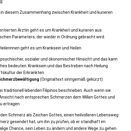
g:
 in diesem Zusammenhang zwischen Krankheit und kurieren
entierten Ärztin geht es um Krankheit und kurieren aus
ischen Parameters, der wieder in Ordnung gebracht wird.
Heilerinnen geht es um Kranksein und Heilen.
n psychischer, sozialer und ökonomischer Hinsicht und das kann
ches bedeuten. Kranksein und das Bestreben nach Heilung
skultur der Erkrankten.
 Schmerzbewältigung
(Originaltext sinngemäß gekürzt):
bei traditionell lebenden Filipinos beschrieben. Auch wenn sie
er Ansicht nach entsprechen Schmerzen dem Willen Gottes und
u ertragen.
t den Schmerz als Zeichen Gottes, einen heilvolleren Lebensweg
merz gesendet hat, um ihn zu prüfen, ob er standhaft im
malige Chance, sein Leben zu ändern und andere Wege zu gehen.