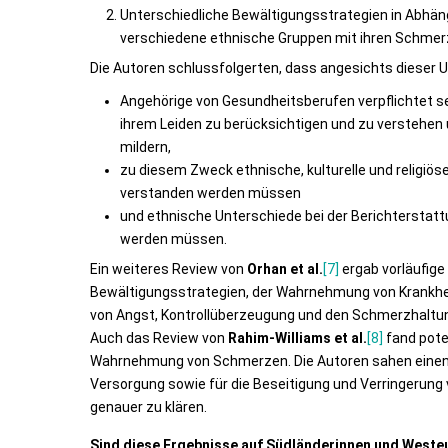
Unterschiedliche Bewältigungsstrategien in Abhängi
verschiedene ethnische Gruppen mit ihren Schmer
Die Autoren schlussfolgerten, dass angesichts dieser 
Angehörige von Gesundheitsberufen verpflichtet sei
ihrem Leiden zu berücksichtigen und zu verstehen
mildern,
zu diesem Zweck ethnische, kulturelle und religiö
verstanden werden müssen
und ethnische Unterschiede bei der Berichtersta
werden müssen.
Ein weiteres Review von
Orhan et al.
[7]
ergab vorläufige
Bewältigungsstrategien, der Wahrnehmung von Krankhei
von Angst, Kontrollüberzeugung und den Schmerzhaltu
Auch das Review von
Rahim-Williams et al.
[8]
fand pote
Wahrnehmung von Schmerzen. Die Autoren sahen einen wi
Versorgung sowie für die Beseitigung und Verringerun
genauer zu klären.
Sind diese Ergebnisse auf Südländerinnen und Weste