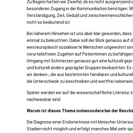
Zu Beginn hatten wir Zweifel, ob es nicht ausgrenzend i
besonderen Zugang in der Kommunikation benötigen. Wir 
Verständigung, Zeit, Geduld und zwischenmenschlichem
nicht so bedeutend ist.
Bei näherem Hinsehen ist uns aber klar geworden, dass
einmal zu beleuchten. Dabei soll der Blick genauso auf 
westeuropäisch sozialisierte Menschen ungewohnt sind,
vorurteilsfreien Zugehen auf Patientinnen zu befähigen
Umgang mit Schmerzen genauso gut eine kulturell gepräg
und kulturell anders geprägter Gruppen beobachten. Es gi
wir denken-, die aus bestimmten familiären und kulture
die Unterschiede zu beschreiben und wertfrei nebeneina
Später werden wir auf die wissenschaftliche Literatur
nachweisbar sind.
Warum ist dieses Thema insbesondere bei der Beschä
Die Diagnose einer Endometriose mit klinischer Untersuc
Stadien nicht möglich und erfolgt manches Mal sehr spät