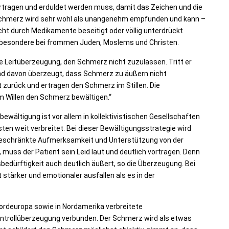
rtragen und erduldet werden muss, damit das Zeichen und die
Schmerz wird sehr wohl als unangenehm empfunden und kann –
cht durch Medikamente beseitigt oder völlig unterdrückt
nsbesondere bei frommen Juden, Moslems und Christen.
lle Leitüberzeugung, den Schmerz nicht zuzulassen. Tritt er
sind davon überzeugt, dass Schmerz zu äußern nicht
 zurück und ertragen den Schmerz im Stillen. Die
em Willen den Schmerz bewältigen.“
ewältigung ist vor allem in kollektivistischen Gesellschaften
en weit verbreitet. Bei dieser Bewältigungsstrategie wird
ingeschränkte Aufmerksamkeit und Unterstützung von der
d, muss der Patient sein Leid laut und deutlich vortragen. Denn
bedürftigkeit auch deutlich äußert, so die Überzeugung. Bei
tärker und emotionaler ausfallen als es in der
Nordeuropa sowie in Nordamerika verbreitete
Kontrollüberzeugung verbunden. Der Schmerz wird als etwas