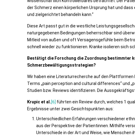
wissenschaftlich Kontrollierbares betrachtet. Der Pati
der Schmerz einen körperlichen Ursprung hat und dass 
und zielgerichtet behandeln kann.“
Diese Art passt gut in die westliche Leistungsgesellsch
naturgegebenen Bedingungen beherrschbar sind überwie
Mitleid von außen und oft Versagensgefühle beim Betr
schnell wieder zu funktionieren. Kranke isolieren sich s
Bestätigt die Forschung die Zuordnung bestimmter k
Schmerzbewältigungsstrategien?
Wir haben eine Literaturrecherche auf den Plattformen
Terms „pain perception and cultural differences“ und „
Studien bzw. Reviews identifizieren. Die Aussgekräftigs
Krupic et al.
[6]
führten ein Review durch, welches 1 qual
Ergebnisse unter zwei Gesichtspunkten aus:
Unterschiedlichen Erfahrungen verschiedener eth
aus der Perspektive der Patientinnen. Mithilfe v
Unterschiede in der Art und Weise, wie Menschen