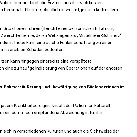
 Wahrnehmung durch die Ärztin eines der wichtigsten
Personal oft unterschiedlich bewertet, je nach kulturellem
 Situationen führen (Bericht einer persönlichen Erfahrung
 Zwerchfellhernie, deren Wehklagen als „Mittelmeer-Schmerz“
 Endometriose kann eine solche Fehleinschätzung zu einer
 irreversiblen Schäden bedeuten.
zen kann hingegen einerseits eine verspätete
h eine zu häufige Indizierung von Operationen auf der anderen
 der Schmerzäußerung und -bewältigung von Südländerinnen im
i jedem Krankheitsereignis knüpft der Patient an kulturell
als rein somatisch empfundene Abweichung in für ihn
ich in verschiedenen Kulturen und auch die Sichtweise der