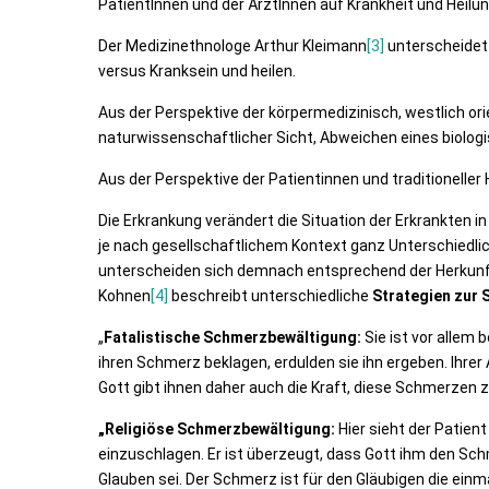
PatientInnen und der ÄrztInnen auf Krankheit und Heilun
Der Medizinethnologe Arthur Kleimann
[3]
unterscheidet
versus Kranksein und heilen.
Aus der Perspektive der körpermedizinisch, westlich ori
naturwissenschaftlicher Sicht, Abweichen eines biolog
Aus der Perspektive der Patientinnen und traditioneller 
Die Erkrankung verändert die Situation der Erkrankten i
je nach gesellschaftlichem Kontext ganz Unterschiedli
unterscheiden sich demnach entsprechend der Herkunft
Kohnen
[4]
beschreibt unterschiedliche
Strategien zur
„
Fatalistische Schmerzbewältigung:
Sie ist vor allem 
ihren Schmerz beklagen, erdulden sie ihn ergeben. Ihr
Gott gibt ihnen daher auch die Kraft, diese Schmerzen z
„Religiöse Schmerzbewältigung:
Hier sieht der Patien
einzuschlagen. Er ist überzeugt, dass Gott ihm den Sch
Glauben sei. Der Schmerz ist für den Gläubigen die ein