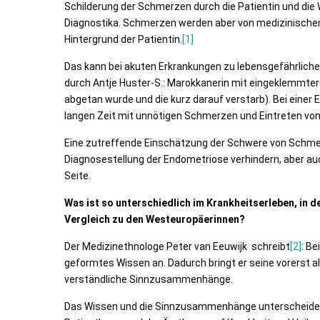
Schilderung der Schmerzen durch die Patientin und die
Diagnostika. Schmerzen werden aber von medizinischem 
Hintergrund der Patientin.
[1]
Das kann bei akuten Erkrankungen zu lebensgefährlichen
durch Antje Huster-S.: Marokkanerin mit eingeklemmter
abgetan wurde und die kurz darauf verstarb). Bei einer
langen Zeit mit unnötigen Schmerzen und Eintreten von
Eine zutreffende Einschätzung der Schwere von Schmer
Diagnosestellung der Endometriose verhindern, aber auc
Seite.
Was ist so unterschiedlich im Krankheitserleben, in
Vergleich zu den Westeuropäerinnen?
Der Medizinethnologe Peter van Eeuwijk schreibt
[2]
: Be
geformtes Wissen an. Dadurch bringt er seine vorerst 
verständliche Sinnzusammenhänge.
Das Wissen und die Sinnzusammenhänge unterscheiden s