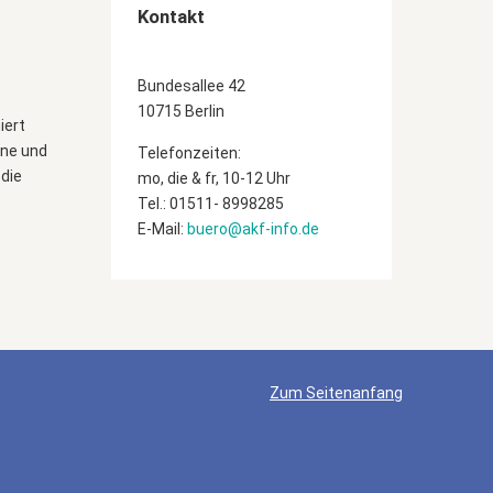
Kontakt
Bundesallee 42
10715 Berlin
iert
ine und
Telefonzeiten:
die
mo, die & fr, 10-12 Uhr
Tel.: 01511- 8998285
E-Mail:
buero@akf-info.de
Zum Seitenanfang