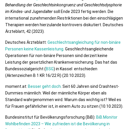
Behandlung der Geschlechtsinkongruenz und Geschlechtsdysphorie
im Kindes- und Jugendalter
soll Ende 2023 fertig werden. Die
international zunehmenden Restriktionen bei den einschlägigen
Therapien werden hierzulande kontrovers diskutiert. Deutsches
Ärzteblatt, 42 (2023).
Deutsches Ärzteblatt:
Geschlechtsangleichung für non-binäre
Personen keine Kassenleistung
. Geschlechtsangleichende
Operationen für non-binäre Personen sind derzeit keine
Leistung der gesetzlichen Krankenversicherung. Das hat das
Bundessozialgericht (
BSG
) in Kassel entschieden
(Aktenzeichen B 1 KR 16/22 R) (20.10.2023).
moment.at:
Besser geht doch
. Seit 60 Jahren sind Crashtest-
Dummies männlich. Weil der männliche Körper eben als
Standard wahrgenommen wird. Warum das wichtig ist? Weil es
für Frauen gefährlicher ist, in einem Auto zu sitzen (10.10.2023).
Bundesinstitut für Bevölkerungsforschung (BiB):
BiB.Monitor
Wohlbefinden 2023 – Wie zufrieden ist die Bevölkerung in