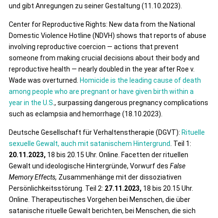
und gibt Anregungen zu seiner Gestaltung (11.10.2023).
Center for Reproductive Rights: New data from the National
Domestic Violence Hotline (NDVH) shows that reports of abuse
involving reproductive coercion — actions that prevent
someone from making crucial decisions about their body and
reproductive health — nearly doubled in the year after Roe v.
Wade was overturned.
Homicide is the leading cause of death
among people who are pregnant or have given birth within a
year in the U.S
., surpassing dangerous pregnancy complications
such as eclampsia and hemorrhage (18.10.2023).
Deutsche Gesellschaft für Verhaltenstherapie (DGVT):
Rituelle
sexuelle Gewalt, auch mit satanischem Hintergrund
. Teil 1:
20.11.2023,
18 bis 20.15 Uhr. Online. Facetten der rituellen
Gewalt und ideologische Hintergründe, Vorwurf des
False
Memory Effects,
Zusammenhänge mit der dissoziativen
Persönlichkeitsstörung. Teil 2:
27.11.2023,
18 bis 20.15 Uhr.
Online. Therapeutisches Vorgehen bei Menschen, die über
satanische rituelle Gewalt berichten, bei Menschen, die sich