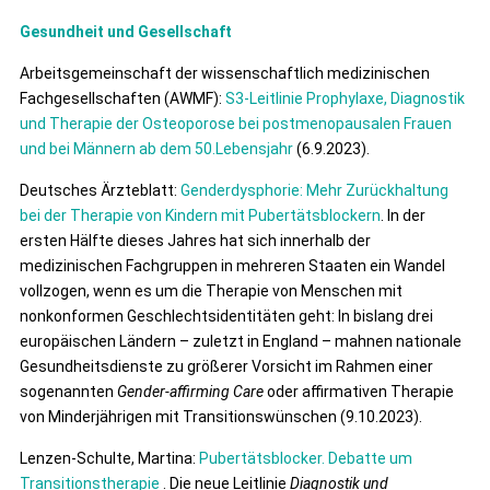
Gesundheit und Gesellschaft
Arbeitsgemeinschaft der wissenschaftlich medizinischen
Fachgesellschaften (AWMF):
S3-Leitlinie Prophylaxe, Diagnostik
und Therapie der Osteoporose bei postmenopausalen Frauen
und bei Männern ab dem 50.Lebensjahr
(6.9.2023).
Deutsches Ärzteblatt:
Genderdysphorie: Mehr Zurückhaltung
bei der Therapie von Kindern mit Pubertätsblockern
. In der
ersten Hälfte dieses Jahres hat sich innerhalb der
medizinischen Fachgruppen in mehreren Staaten ein Wandel
vollzogen, wenn es um die Therapie von Menschen mit
nonkonformen Geschlechtsidentitäten geht: In bislang drei
europäischen Ländern – zuletzt in England – mahnen nationale
Gesundheitsdienste zu größerer Vorsicht im Rahmen einer
sogenannten
Gender-affirming Care
oder affirmativen Therapie
von Minderjährigen mit Transitionswünschen (9.10.2023).
Lenzen-Schulte, Martina:
Pubertätsblocker. Debatte um
Transitionstherapie
. Die neue Leitlinie
Diagnostik und