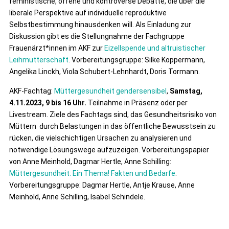
feministische, offene und kontroverse Debatte, die über die
liberale Perspektive auf individuelle reproduktive
Selbstbestimmung hinausdenken will. Als Einladung zur
Diskussion gibt es die Stellungnahme der Fachgruppe
Frauenärzt*innen im AKF zur
Eizellspende und altruistischer
Leihmutterschaft
. Vorbereitungsgruppe: Silke Koppermann,
Angelika Linckh, Viola Schubert-Lehnhardt, Doris Tormann.
AKF-Fachtag:
Müttergesundheit gendersensibel
,
Samstag,
4.11.2023, 9 bis 16 Uhr.
Teilnahme in Präsenz oder per
Livestream. Ziele des Fachtags sind, das Gesundheitsrisiko von
Müttern durch Belastungen in das öffentliche Bewusstsein zu
rücken, die vielschichtigen Ursachen zu analysieren und
notwendige Lösungswege aufzuzeigen. Vorbereitungspapier
von Anne Meinhold, Dagmar Hertle, Anne Schilling:
Müttergesundheit: Ein Thema! Fakten und Bedarfe
.
Vorbereitungsgruppe: Dagmar Hertle, Antje Krause, Anne
Meinhold, Anne Schilling, Isabel Schindele.