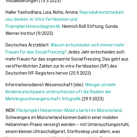
Visualisierungen (15.3.2023).
Haller Yashodhara, Lisa; Nolte, Amina:
Reproduktionsmedizin
neu denken. In-Vitro-Fertilisation und
Präimplantationsdiagnostik.
Heinrich Böll Stiftung, Gunda
Werner Institut (9/2023).
Deutsches Ärzteblatt:
Warum entscheiden sich immer mehr
Frauen für das Social Freezing?
Jedes Jahr entscheiden sich
mehr Frauen für das sogenannte Social Freezing. Das geht aus
veröffentlichten Zahlen zur In-vitro-Fertilisation (IVF) des
Deutschen IVF-Registers hervor (25.9.2023).
Informationsdienst Wissenschaft (idw):
Weniger ist mehr.
Kinderwunschpaare unterschätzen oft die Risiken der
Mehrlingsschwangerschaft
.
Infografik
(29.9.2023).
WDR:
Pilotprojekt Hebammen-Mobil startet im Münsterland
.
Schwangere im Münsterland können bald in einer mobilen
Hebammen-Praxis versorgt werden – mit Untersuchungsstuhl,
einem kleinen Ultraschallgerät, Stethoskop und allem, was