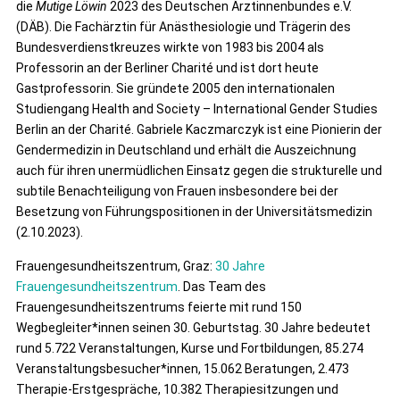
die
Mutige Löwin
2023 des Deutschen Ärztinnenbundes e.V.
(DÄB). Die Fachärztin für Anästhesiologie und Trägerin des
Bundesverdienstkreuzes wirkte von 1983 bis 2004 als
Professorin an der Berliner Charité und ist dort heute
Gastprofessorin. Sie gründete 2005 den internationalen
Studiengang Health and Society – International Gender Studies
Berlin an der Charité. Gabriele Kaczmarczyk ist eine Pionierin der
Gendermedizin in Deutschland und erhält die Auszeichnung
auch für ihren unermüdlichen Einsatz gegen die strukturelle und
subtile Benachteiligung von Frauen insbesondere bei der
Besetzung von Führungspositionen in der Universitätsmedizin
(2.10.2023).
Frauengesundheitszentrum, Graz:
30 Jahre
Frauengesundheitszentrum
. Das Team des
Frauengesundheitszentrums feierte mit rund 150
Wegbegleiter*innen seinen 30. Geburtstag. 30 Jahre bedeutet
rund 5.722 Veranstaltungen, Kurse und Fortbildungen, 85.274
Veranstaltungsbesucher*innen, 15.062 Beratungen, 2.473
Therapie-Erstgespräche, 10.382 Therapiesitzungen und