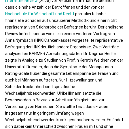
Literature Review
(2025) vor. Beckermann machte deutlich,
dass die hohe Anzahl der Betroffenen und der von der
Hochschule für Wirtschaft und Recht
postulierte hohe
finanzielle Schaden auf unsauberer Methodik und einer nicht
repräsentativen Stichprobe der Befragten beruht. Der englische
Review liefert ebenso wie die in einem weiteren Vortrag von
Anna Nymbach (HKK Krankenkasse) vorgestellte repräsentative
Befragung der HKK deutlich andere Ergebnisse. Zwei Vorträge
analysierten BARMER Abrechnungsdaten: Dr. Dagmar Hertle
zeigte in Analogie zu Studien von Prof.in Kerstin Weidner von der
Universität Dresden, dass die Symptome der Menopausen-
Rating-Scale II über die gesamte Lebenspanne bei Frauen und
auch bei Männern auftreten. Nur Hitzewallungen und
Scheidentrockenheit sind spezifische
Wechseljahrsbeschwerden. Ulrike Illmann setzte die
Beschwerden in Bezug zur Arbeitsunfähigkeit und zur
Verordnung von Hormonen. Sie stellte fest, dass Frauen
insgesamt nur in geringem Umfang wegen
Wechseljahrsbeschwerden krank geschrieben werden. Es findet
sich dabei kein Unterschied zwischen Frauen mit und ohne